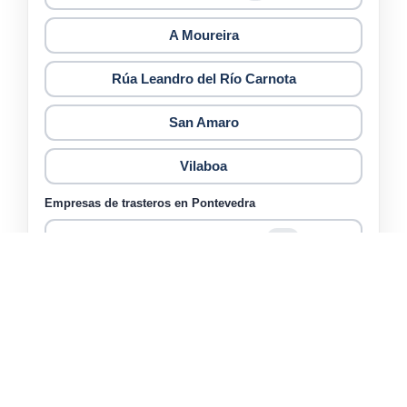
A Moureira
Rúa Leandro del Río Carnota
San Amaro
Vilaboa
Empresas de trasteros en Pontevedra
Supergarage Pontevedra
108
Pontelockers
Mi Trastero
Alquiler Trasteros Pontevedra