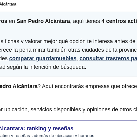
Alcántara
ros
en
San Pedro Alcántara
, aquí tienes
4 centros act
 fichas y valorar mejor qué opción te interesa antes de 
erece la pena mirar también otras ciudades de la provi
edes
comparar guardamuebles
,
consultar trasteros p
ad según la intención de búsqueda.
edro Alcántara
? Aquí encontrarás empresas que ofrece
r ubicación, servicios disponibles y opiniones de otros cl
Alcantara: ranking y reseñas
ating y reseñas, además de ubicación y horarios.