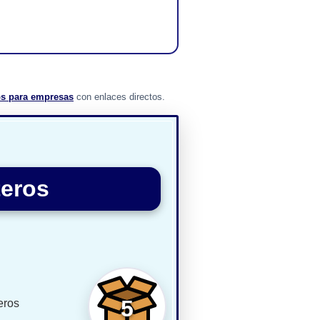
ros para empresas
con enlaces directos.
teros
5
eros