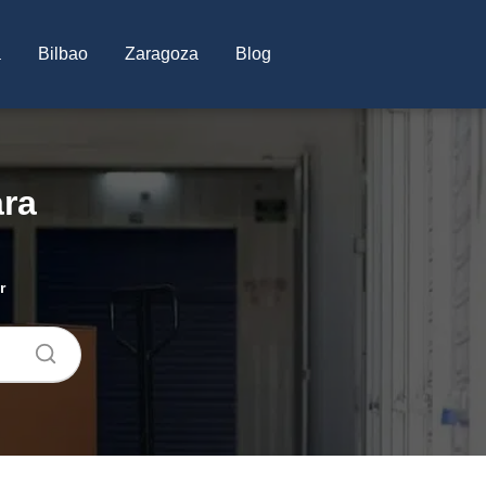
a
Bilbao
Zaragoza
Blog
ara
r