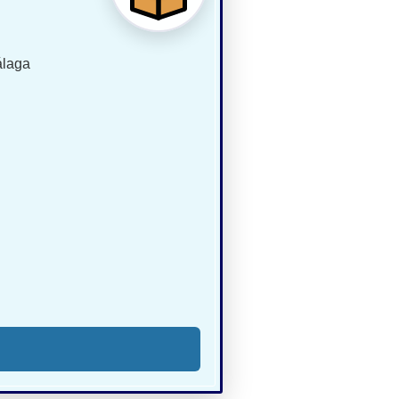
álaga