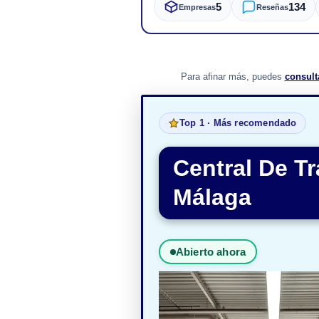
5
134
Empresas
Reseñas
Para afinar más, puedes
consult
Top 1 · Más recomendado
Central De Tr
Málaga
Abierto ahora