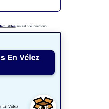
damuebles
sin salir del directorio.
os En Vélez
4,6
os En Vélez