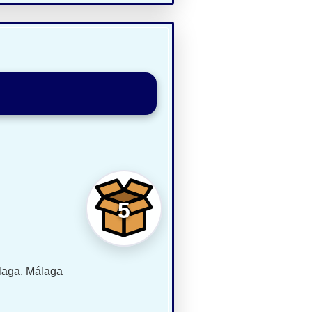
5
laga, Málaga