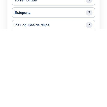
Torremolinos
9
Estepona
7
las Lagunas de Mijas
7
Alhaurín el Grande
5
Vélez-Málaga
5
Manilva
4
Benalmádena
3
Ver todas las ciudades con trasteros
Ver todas las provincias