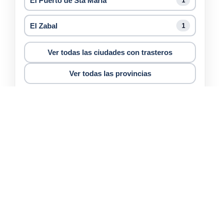
El Puerto de Sta María
1
El Zabal
1
Ver todas las ciudades con trasteros
Ver todas las provincias
Cádiz
Alquiler de trasteros
Cádiz
San Fernando
Subir