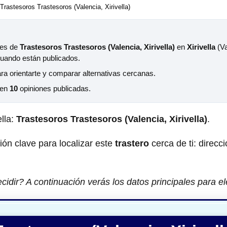
Trastesoros Trastesoros (Valencia, Xirivella)
les de
Trastesoros Trastesoros (Valencia, Xirivella)
en
Xirivella
(Va
cuando están publicados.
ara orientarte y comparar alternativas cercanas.
 en
10
opiniones publicadas.
ella:
Trastesoros Trastesoros (Valencia, Xirivella)
.
ción clave para localizar este
trastero
cerca de ti: direcci
idir? A continuación verás los datos principales para e