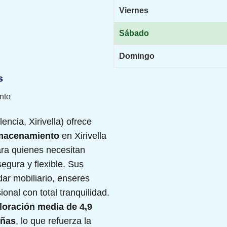
Viernes
Sábado
Domingo
s
nto
encia, Xirivella) ofrece
lmacenamiento
en Xirivella
ra quienes necesitan
egura y flexible. Sus
dar mobiliario, enseres
onal con total tranquilidad.
loración media de 4,9
eñas
, lo que refuerza la