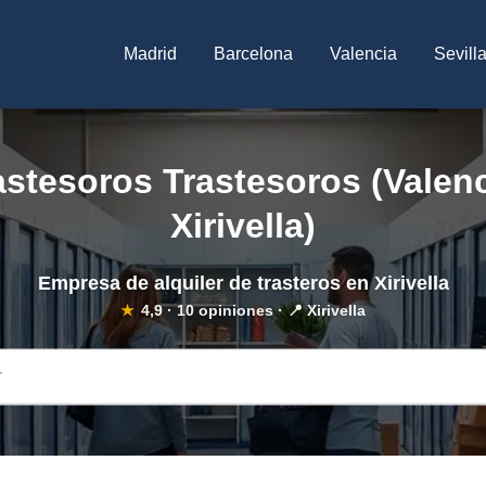
Madrid
Barcelona
Valencia
Sevill
astesoros Trastesoros (Valenc
Xirivella)
Empresa de alquiler de trasteros en Xirivella
★
4,9
·
10
opiniones · 📍 Xirivella