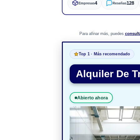
4
128
Empresas
Reseñas
Para afinar más, puedes
consult
Top 1 · Más recomendado
Alquiler De T
Abierto ahora