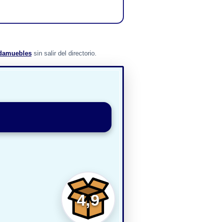
damuebles
sin salir del directorio.
4,9