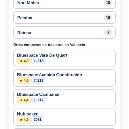
Nou Moles
10
Petxina
10
Raïosa
8
Otras empresas de trasteros en Valencia
Bluespace Vara De Quart
★ 4,8
218
Bluespace Avenida Constitución
★ 4,6
217
Bluespace Campanar
★ 4,4
217
Hublocker
★ 4,9
61