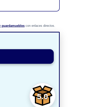
r guardamuebles
con enlaces directos.
5.0