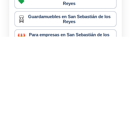
Reyes
Guardamuebles en San Sebastián de los
Reyes
Para empresas en San Sebastián de los
Reyes
Zonas habituales para buscar trasteros en San
Sebastián de los Reyes
Polígono Industrial Zona Sur
6
Tempranales
2
Polígono Industrial Zona Norte
3
Parque Empresarial Omega
2
Empresas de trasteros en San Sebastián de los Reyes