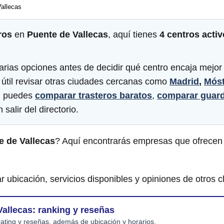
allecas
ros
en
Puente de Vallecas
, aquí tienes
4 centros acti
rias opciones antes de decidir qué centro encaja mejor
 útil revisar otras ciudades cercanas como
Madrid
,
Móst
s, puedes
comparar trasteros baratos
,
comparar guar
 salir del directorio.
e de Vallecas
? Aquí encontrarás empresas que ofrecen
r ubicación, servicios disponibles y opiniones de otros cl
Vallecas: ranking y reseñas
ating y reseñas, además de ubicación y horarios.