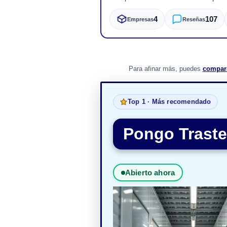
4
107
Empresas
Reseñas
Para afinar más, puedes
compara
Top 1 · Más recomendado
Pongo Traste
Abierto ahora