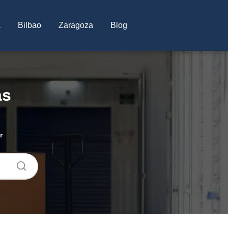
a
Bilbao
Zaragoza
Blog
as
r