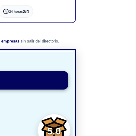
2/4
24 horas
a empresas
sin salir del directorio.
5.0