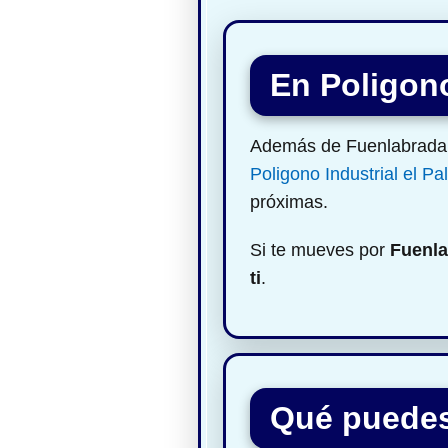
En Poligono
Además de Fuenlabrada, e
Poligono Industrial el P
próximas.
Si te mueves por
Fuenl
ti
.
Qué puedes