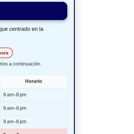
que centrado en la
hora
rios a continuación.
Horario
9 am–8 pm
9 am–8 pm
9 am–8 pm