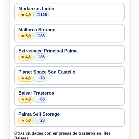
Mudanzas Lidón
★ 4,9
128
Mallorca Storage
★ 5,0
83
Extraspace Principal Palma
★ 4,6
86
Planet Space Son Castelló
★ 4,6
78
Balear Trasteros
★ 4,8
60
Palma Self Storage
★ 5,0
23
Otras ciudades con empresas de trasteros en Illes
Balears