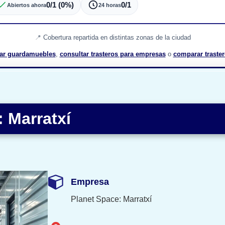
0/1 (0%)
0/1
Abiertos ahora
24 horas
Cobertura repartida en distintas zonas de la ciudad
ar guardamuebles
,
consultar trasteros para empresas
o
comparar traster
 Marratxí
Empresa
Planet Space: Marratxí