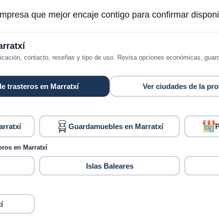
mpresa que mejor encaje contigo para confirmar disponib
rratxí
bicación, contacto, reseñas y tipo de uso. Revisa opciones económicas, gu
de trasteros en Marratxí
Ver ciudades de la prov
rratxí
Guardamuebles en Marratxí
P
eros en Marratxí
Islas Baleares
í