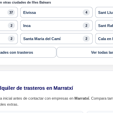
 otras ciudades de Illes Balears
Eivissa
Sant Llu
37
4
Inca
Sant Raf
2
2
Santa Maria del Camí
Cala en 
2
2
dades con trasteros
Ver todas la
lquiler de trasteros en Marratxí
a inicial antes de contactar con empresas en
Marratxí
. Compara tam
bles extras.