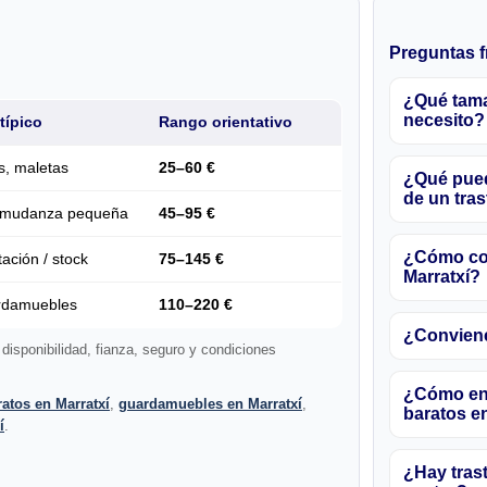
Preguntas f
¿Qué tama
necesito?
típico
Rango orientativo
s, maletas
25–60 €
¿Qué pued
de un tras
, mudanza pequeña
45–95 €
¿Cómo com
tación / stock
75–145 €
Marratxí?
rdamuebles
110–220 €
¿Conviene
 disponibilidad, fianza, seguro y condiciones
¿Cómo enc
ratos en Marratxí
,
guardamuebles en Marratxí
,
baratos e
í
.
¿Hay trast