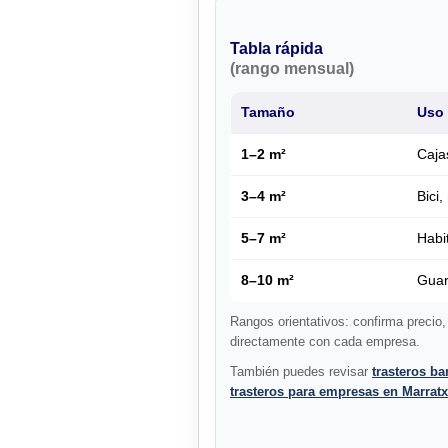
Tabla rápida
(rango mensual)
Tamaño
Uso 
1–2 m²
Caja
3–4 m²
Bici
5–7 m²
Habi
8–10 m²
Gua
Rangos orientativos: confirma precio,
directamente con cada empresa.
También puedes revisar
trasteros ba
trasteros para empresas en Marratx