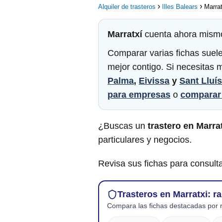
Alquiler de trasteros
Illes Balears
Marrat
Marratxí
cuenta ahora mism
Comparar varias fichas suele
mejor contigo. Si necesitas 
Palma
,
Eivissa
y
Sant Lluís
para empresas
o
comparar 
¿Buscas un
trastero en Marra
particulares y negocios.
Revisa sus fichas para consulta
Trasteros en Marratxi: r
Compara las fichas destacadas por r