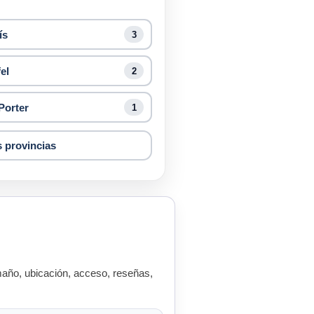
ís
3
el
2
Porter
1
s provincias
año, ubicación, acceso, reseñas,