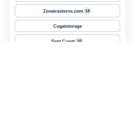
Zonatrasteros.com
14
Cugatstorage
Sant Cugat
10
También puedes buscar trasteros en otras ciudades de
Barcelona
Barcelona
108
L'Hospitalet de Llobregat
19
Sabadell
12
Terrassa
12
Badalona
10