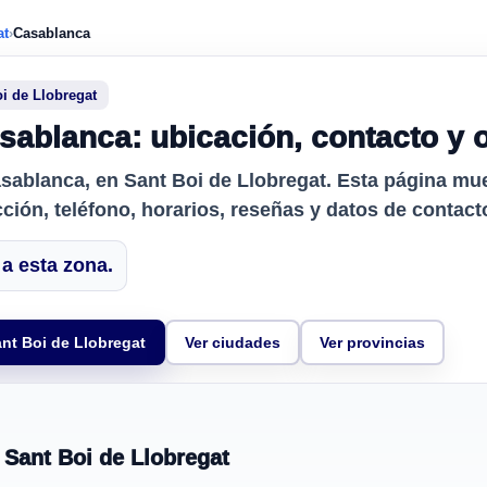
at
›
Casablanca
oi de Llobregat
sablanca: ubicación, contacto y 
asablanca
, en Sant Boi de Llobregat. Esta página mu
cción, teléfono, horarios, reseñas y datos de contact
a esta zona.
ant Boi de Llobregat
Ver ciudades
Ver provincias
 Sant Boi de Llobregat