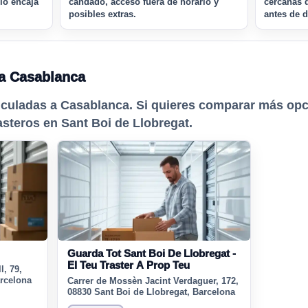
rio encaja
candado, acceso fuera de horario y
cercanas 
posibles extras.
antes de d
a Casablanca
nculadas a Casablanca. Si quieres comparar más opc
asteros en Sant Boi de Llobregat.
Guarda Tot Sant Boi De Llobregat -
El Teu Traster A Prop Teu
l, 79,
arcelona
Carrer de Mossèn Jacint Verdaguer, 172,
08830 Sant Boi de Llobregat, Barcelona