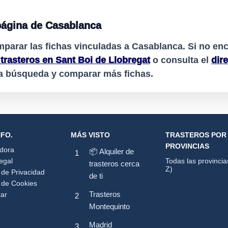
página de Casablanca
mparar las fichas vinculadas a
Casablanca
. Si no en
 trasteros en Sant Boi de Llobregat
o consulta el
dir
la búsqueda y comparar más fichas.
NFO.
MÁS VISTO
TRASTEROS POR
PROVINCIAS
adora
📦 Alquiler de
egal
Todas las provincia
trasteros cerca
Z)
a de Privacidad
de ti
a de Cookies
Trasteros
tar
Montequinto
Madrid