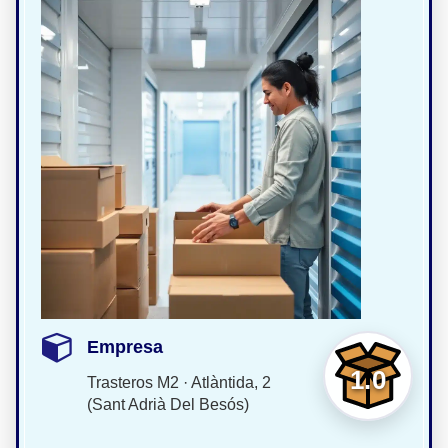
Empresa
1.0
Trasteros M2 · Atlàntida, 2
(Sant Adrià Del Besós)