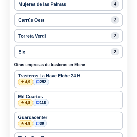
Mujeres de las Palmas
4
Carrús Oest
2
Torreta Verdi
2
Elx
2
Otras empresas de trasteros en Elche
Trasteros La Nave Elche 24 H.
★ 4,9
252
Mil Cuartos
★ 4,8
118
Guardacenter
★ 4,9
39