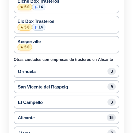
Elche Box Trasteros
★ 5,0
14
Elx Box Trasteros
★ 5,0
14
Keeperville
★ 5,0
Otras ciudades con empresas de trasteros en Alicante
Orihuela
3
San Vicente del Raspeig
9
El Campello
3
Alicante
15