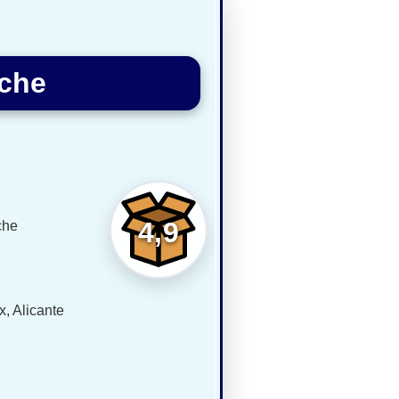
lche
4,9
che
x, Alicante