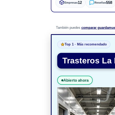
12
558
Empresas
Reseñas
También puedes
comparar guardamue
Top 1 · Más recomendado
Trasteros La
Abierto ahora