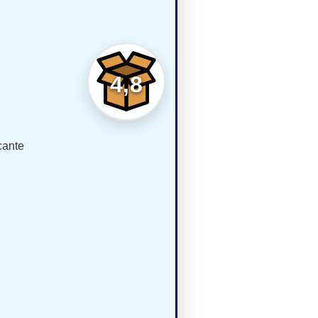
4,8
cante