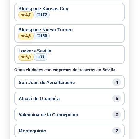
Bluespace Kansas City
★ 4,7
172
Bluespace Nuevo Torneo
★ 4,6
150
Lockers Sevilla
★ 5,0
71
Otras ciudades con empresas de trasteros en Sevilla
San Juan de Aznalfarache
4
Alcalá de Guadaíra
6
Valencina de la Concepción
2
Montequinto
2