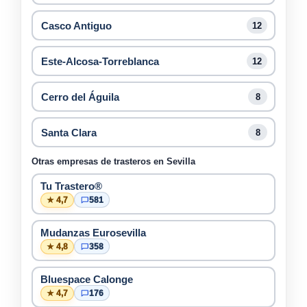
Casco Antiguo
12
Este-Alcosa-Torreblanca
12
Cerro del Águila
8
Santa Clara
8
Otras empresas de trasteros en Sevilla
Tu Trastero®
★ 4,7
581
Mudanzas Eurosevilla
★ 4,8
358
Bluespace Calonge
★ 4,7
176