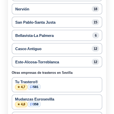
Nervión
18
San Pablo-Santa Justa
15
Bellavista-La Palmera
6
Casco Antiguo
12
Este-Alcosa-Torreblanca
12
Otras empresas de trasteros en Sevilla
Tu Trastero®
★ 4,7
581
Mudanzas Eurosevilla
★ 4,8
358