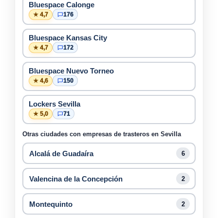
Bluespace Calonge
★ 4,7
176
Bluespace Kansas City
★ 4,7
172
Bluespace Nuevo Torneo
★ 4,6
150
Lockers Sevilla
★ 5,0
71
Otras ciudades con empresas de trasteros en Sevilla
Alcalá de Guadaíra
6
Valencina de la Concepción
2
Montequinto
2