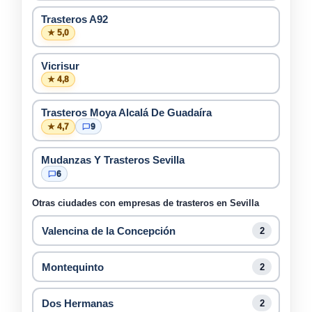
Trasteros A92
★ 5,0
Vicrisur
★ 4,8
Trasteros Moya Alcalá De Guadaíra
★ 4,7
9
Mudanzas Y Trasteros Sevilla
6
Otras ciudades con empresas de trasteros en Sevilla
Valencina de la Concepción
2
Montequinto
2
Dos Hermanas
2