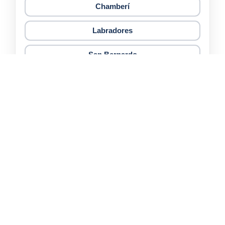
Chamberí
Labradores
San Bernardo
Garrido
Montalvo
Puente Ladrillo
Garrido Norte
Montalvos
Polígono Industrial los Villares
Empresas de trasteros en Salamanca