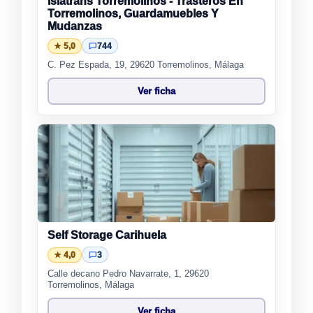
Islatrans Torremolinos - Trasteros En
Torremolinos, Guardamuebles Y
Mudanzas
★ 5,0
744
C. Pez Espada, 19, 29620 Torremolinos, Málaga
Ver ficha
Self Storage Carihuela
★ 4,0
3
Calle decano Pedro Navarrate, 1, 29620
Torremolinos, Málaga
Ver ficha