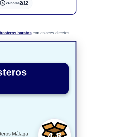
2/12
24 horas
trasteros baratos
con enlaces directos.
steros
4,8
steros Málaga