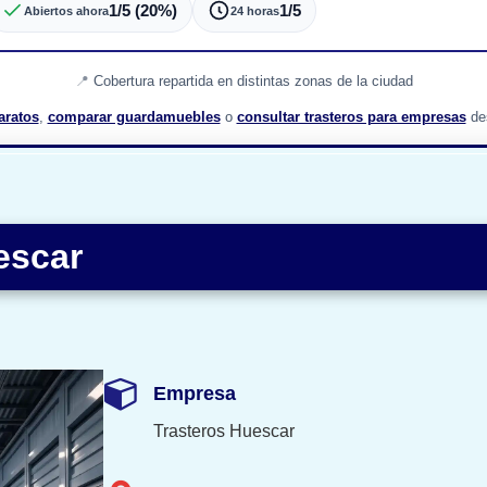
1/5 (20%)
1/5
Abiertos ahora
24 horas
Cobertura repartida en distintas zonas de la ciudad
aratos
,
comparar guardamuebles
o
consultar trasteros para empresas
des
escar
Empresa
Trasteros Huescar