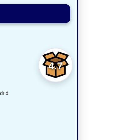
4.7
drid