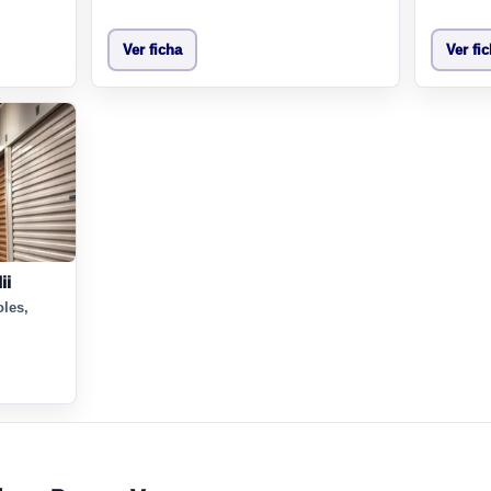
Ver ficha
Ver fi
ii
oles,