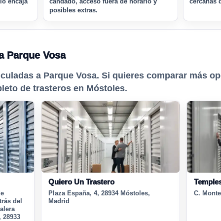
rio encaja
candado, acceso fuera de horario y
cercanas d
posibles extras.
a Parque Vosa
nculadas a Parque Vosa. Si quieres comparar más o
pleto de trasteros en Móstoles.
Quiero Un Trastero
Temples
de
Plaza España, 4, 28934 Móstoles,
C. Monte
trás del
Madrid
alera
1, 28933