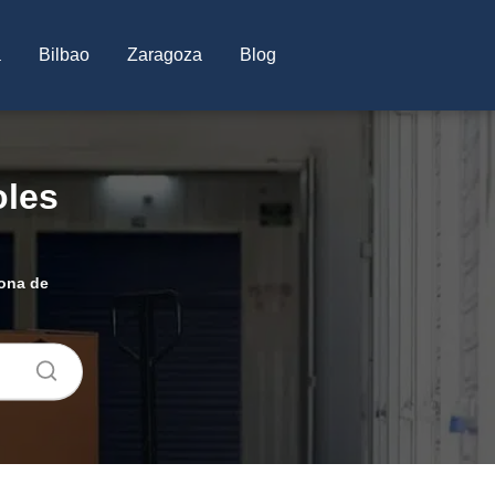
a
Bilbao
Zaragoza
Blog
oles
zona de