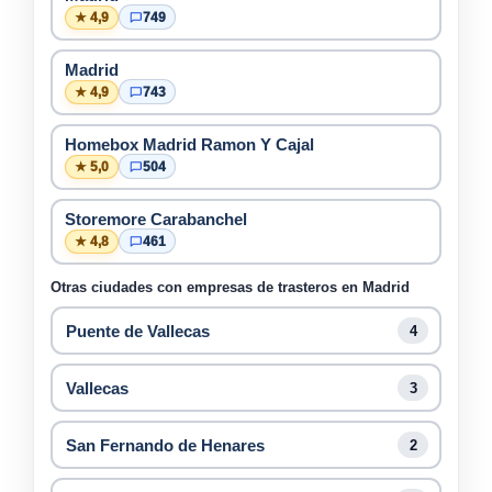
★ 4,9
749
Madrid
★ 4,9
743
Homebox Madrid Ramon Y Cajal
★ 5,0
504
Storemore Carabanchel
★ 4,8
461
Otras ciudades con empresas de trasteros en Madrid
Puente de Vallecas
4
Vallecas
3
San Fernando de Henares
2