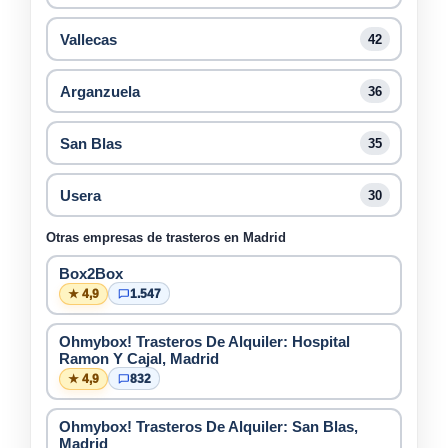
Vallecas
42
Arganzuela
36
San Blas
35
Usera
30
Otras empresas de trasteros en Madrid
Box2Box
★ 4,9
1.547
Ohmybox! Trasteros De Alquiler: Hospital
Ramon Y Cajal, Madrid
★ 4,9
832
Ohmybox! Trasteros De Alquiler: San Blas,
Madrid