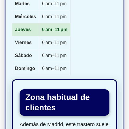
Martes
6 am–11 pm
Miércoles
6 am–11 pm
Jueves
6 am–11 pm
Viernes
6 am–11 pm
Sábado
6 am–11 pm
Domingo
6 am–11 pm
Zona habitual de
clientes
Además de Madrid, este trastero suele