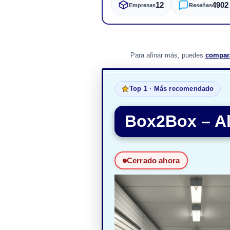
12
4902
Empresas
Reseñas
Para afinar más, puedes
compar
Top 1 · Más recomendado
Box2Box – Al
Cerrado ahora