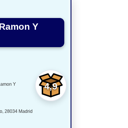
l Ramon Y
4,9
 Ramon Y
do, 28034 Madrid