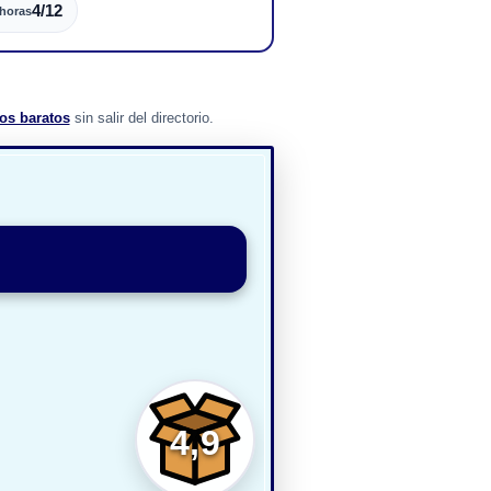
4/12
 horas
os baratos
sin salir del directorio.
4,9