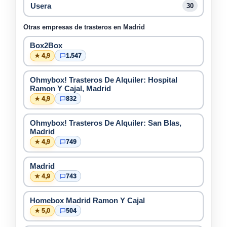
Usera
30
Otras empresas de trasteros en Madrid
Box2Box
★ 4,9
1.547
Ohmybox! Trasteros De Alquiler: Hospital
Ramon Y Cajal, Madrid
★ 4,9
832
Ohmybox! Trasteros De Alquiler: San Blas,
Madrid
★ 4,9
749
Madrid
★ 4,9
743
Homebox Madrid Ramon Y Cajal
★ 5,0
504