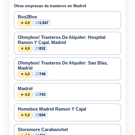
Otras empresas de trasteros en Madrid
Box2Box
★ 4,9
1.547
Ohmybox! Trasteros De Alquiler: Hospital
Ramon Y Cajal, Madrid
★ 4,9
832
Ohmybox! Trasteros De Alquiler: San Blas,
Madrid
★ 4,9
749
Madrid
★ 4,9
743
Homebox Madrid Ramon Y Cajal
★ 5,0
504
Storemore Carabanchel