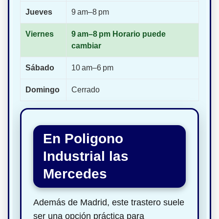
Jueves
9 am–8 pm
Viernes
9 am–8 pm Horario puede
cambiar
Sábado
10 am–6 pm
Domingo
Cerrado
En Poligono
Industrial las
Mercedes
Además de Madrid, este trastero suele
ser una opción práctica para