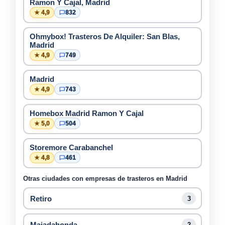
Ramon Y Cajal, Madrid
★ 4,9
832
Ohmybox! Trasteros De Alquiler: San Blas,
Madrid
★ 4,9
749
Madrid
★ 4,9
743
Homebox Madrid Ramon Y Cajal
★ 5,0
504
Storemore Carabanchel
★ 4,8
461
Otras ciudades con empresas de trasteros en Madrid
Retiro
3
Majadahonda
2