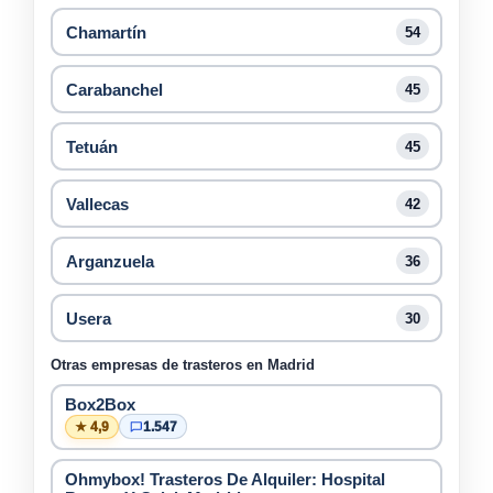
Chamartín
54
Carabanchel
45
Tetuán
45
Vallecas
42
Arganzuela
36
Usera
30
Otras empresas de trasteros en Madrid
Box2Box
★ 4,9
1.547
Ohmybox! Trasteros De Alquiler: Hospital