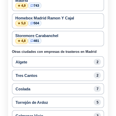
Madrid
★ 4,9
743
Homebox Madrid Ramon Y Cajal
★ 5,0
504
Storemore Carabanchel
★ 4,8
461
Otras ciudades con empresas de trasteros en Madrid
Algete
2
Tres Cantos
2
Coslada
7
Torrejón de Ardoz
5
Colmenar Viejo
3