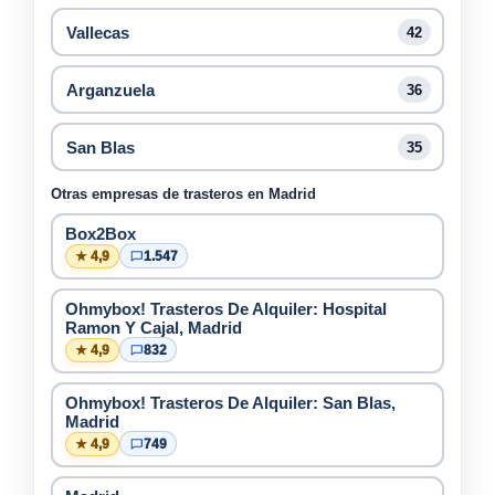
Vallecas
42
Arganzuela
36
San Blas
35
Otras empresas de trasteros en Madrid
Box2Box
★ 4,9
1.547
Ohmybox! Trasteros De Alquiler: Hospital
Ramon Y Cajal, Madrid
★ 4,9
832
Ohmybox! Trasteros De Alquiler: San Blas,
Madrid
★ 4,9
749