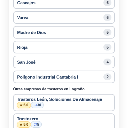
Cascajos
6
Varea
6
Madre de Dios
6
Rioja
6
San José
4
Polígono industrial Cantabria I
2
Otras empresas de trasteros en Logroño
Trasteros León, Soluciones De Almacenaje
★ 5,0
30
Trastozero
★ 5,0
5