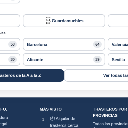
s
Guardamuebles
vas
Barcelona
Valenci
53
64
Alicante
Sevilla
30
39
asteros de la A a la Z
Ver todas la
NFO.
MÁS VISTO
TRASTEROS POR
PROVINCIAS
adora
📦 Alquiler de
egal
Todas las provincia
trasteros cerca