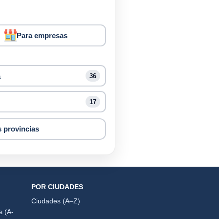
Para empresas
a
36
17
s provincias
POR CIUDADES
Ciudades (A–Z)
s (A-