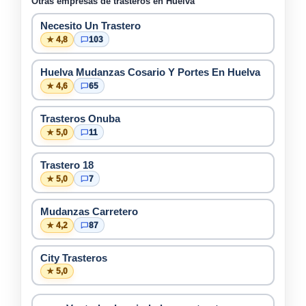
Otras empresas de trasteros en Huelva
Necesito Un Trastero
★ 4,8
103
Huelva Mudanzas Cosario Y Portes En Huelva
★ 4,6
65
Trasteros Onuba
★ 5,0
11
Trastero 18
★ 5,0
7
Mudanzas Carretero
★ 4,2
87
City Trasteros
★ 5,0