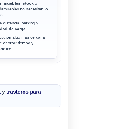
s
,
muebles
,
stock
o
damuebles no necesitan lo
o.
a distancia, parking y
lidad de carga
.
opción algo más cercana
e ahorrar tiempo y
sporte
.
a
y
trasteros para