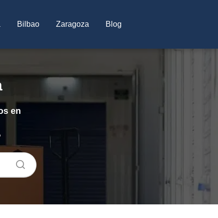
a
Bilbao
Zaragoza
Blog
a
os en
o