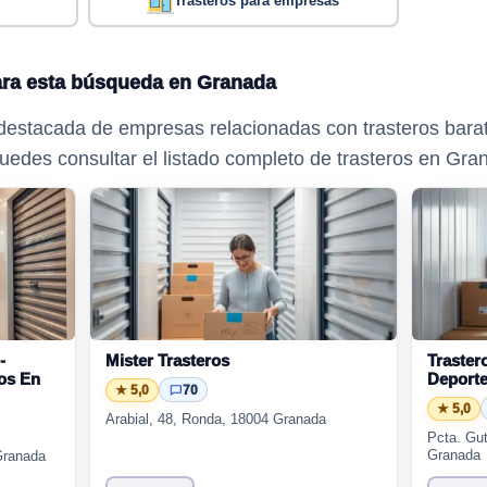
Trasteros para empresas
ra esta búsqueda en Granada
estacada de empresas relacionadas con trasteros barat
edes consultar el listado completo de trasteros en Gra
-
Mister Trasteros
Traster
ros En
Deport
★ 5,0
70
★ 5,0
Arabial, 48, Ronda, 18004 Granada
Pcta. Gut
Granada
Granada