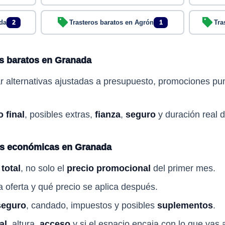
nda
Trasteros baratos en Agrón
Tra
2
1
s baratos en Granada
 alternativas ajustadas a presupuesto, promociones punt
o final
, posibles extras,
fianza
,
seguro
y duración real d
s económicas en Granada
total
, no solo el
precio promocional
del primer mes.
 oferta y qué precio se aplica después.
seguro
, candado, impuestos y posibles
suplementos
.
al
, altura,
acceso
y si el espacio encaja con lo que vas 