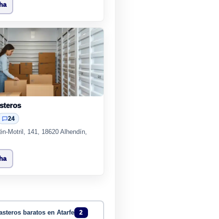
cha
steros
24
lén-Motril, 141, 18620 Alhendín,
cha
asteros baratos en Atarfe
2