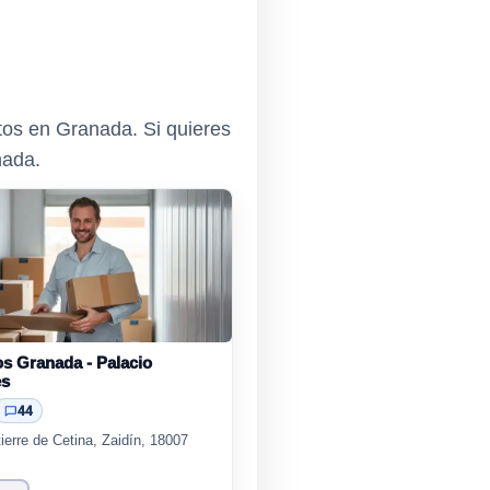
os en Granada. Si quieres
nada.
os Granada - Palacio
es
44
ierre de Cetina, Zaidín, 18007