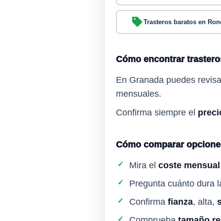
Trasteros baratos en Ro
Cómo encontrar trastero
En Granada puedes revisar
mensuales.
Confirma siempre el
preci
Cómo comparar opcione
✓
Mira el
coste mensual 
✓
Pregunta cuánto dura la
✓
Confirma
fianza
, alta,
✓
Comprueba
tamaño re