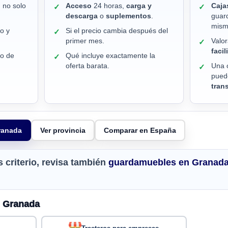
 no solo
Acceso
24 horas,
carga y
Caja
✓
✓
descarga
o
suplementos
.
guar
mism
o y
Si el precio cambia después del
✓
primer mes.
Valor
✓
faci
zo de
Qué incluye exactamente la
✓
oferta barata.
Una 
✓
pued
tran
Granada
Ver provincia
Comparar en España
criterio, revisa también
guardamuebles en Granad
n Granada