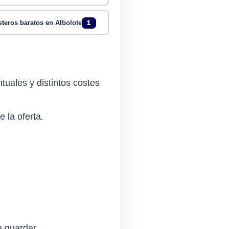
steros baratos en Albolote
1
uales y distintos costes
e la oferta.
a guardar.