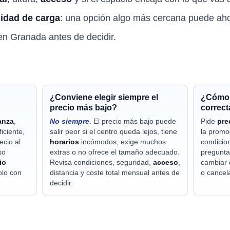
lidad de carga
: una opción algo más cercana puede aho
en Granada antes de decidir.
¿Conviene elegir siempre el
¿Cómo 
precio más bajo?
correc
anza
,
No siempre
. El precio más bajo puede
Pide
pre
iciente,
salir peor si el centro queda lejos, tiene
la promo
ecio al
horarios
incómodos, exige muchos
condicio
so
extras o no ofrece el tamaño adecuado.
pregunta
io
Revisa condiciones, seguridad,
acceso
,
cambiar 
olo con
distancia y coste total mensual antes de
o cancela
decidir.