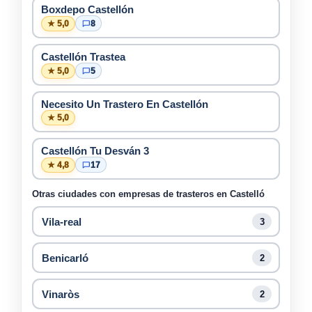
Boxdepo Castellón
★ 5,0
8
Castellón Trastea
★ 5,0
5
Necesito Un Trastero En Castellón
★ 5,0
Castellón Tu Desván 3
★ 4,8
17
Otras ciudades con empresas de trasteros en Castelló
Vila-real
3
Benicarló
2
Vinaròs
2