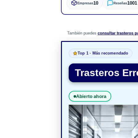
10
1001
Empresas
Reseñas
También puedes
consultar trasteros 
Top 1 · Más recomendado
Trasteros Er
Abierto ahora