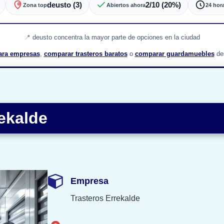
deusto (3)
2/10 (20%)
Zona top
Abiertos ahora
24 hor
deusto concentra la mayor parte de opciones en la ciudad
para empresas
,
comparar trasteros baratos
o
comparar guardamuebles
des
rekalde
Empresa
Trasteros Errekalde