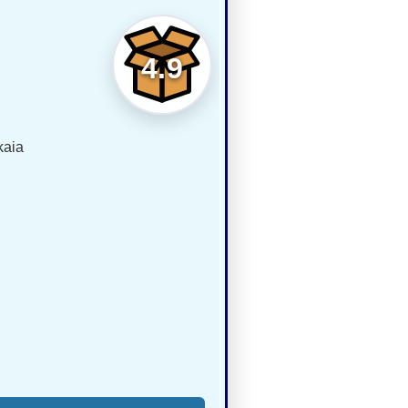
4.9
kaia