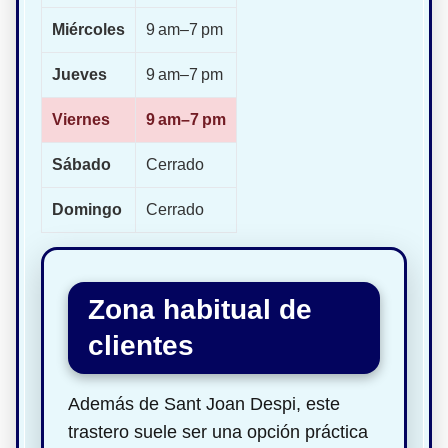
Miércoles
9 am–7 pm
Jueves
9 am–7 pm
Viernes
9 am–7 pm
Sábado
Cerrado
Domingo
Cerrado
Zona habitual de
clientes
Además de Sant Joan Despi, este
trastero suele ser una opción práctica