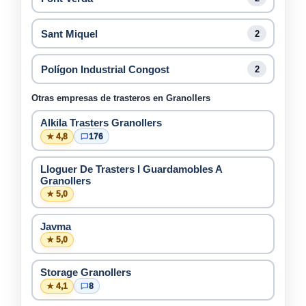
Sant Miquel
2
Polígon Industrial Congost
2
Otras empresas de trasteros en Granollers
Alkila Trasters Granollers
★ 4,8
176
Lloguer De Trasters I Guardamobles A
Granollers
★ 5,0
Javma
★ 5,0
Storage Granollers
★ 4,1
8