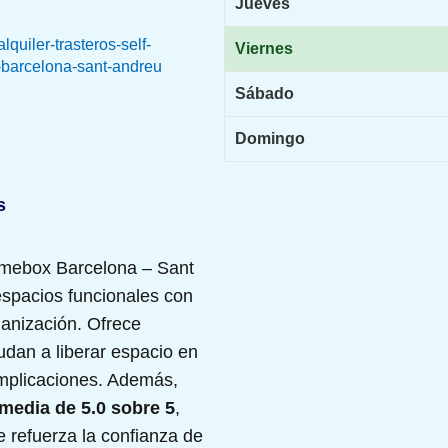
Jueves
quiler-trasteros-self-
Viernes
barcelona-sant-andreu
Sábado
Domingo
s
mebox Barcelona – Sant
espacios funcionales con
anización. Ofrece
udan a liberar espacio en
omplicaciones. Además,
media de 5.0 sobre 5
,
ue refuerza la confianza de