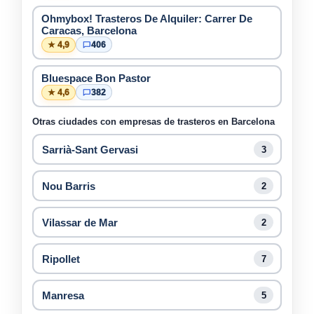
Ohmybox! Trasteros De Alquiler: Carrer De
Caracas, Barcelona
★ 4,9
406
Bluespace Bon Pastor
★ 4,6
382
Otras ciudades con empresas de trasteros en Barcelona
Sarrià-Sant Gervasi
3
Nou Barris
2
Vilassar de Mar
2
Ripollet
7
Manresa
5