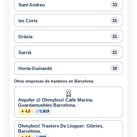
Sant Andreu
33
les Corts
21
Gràcia
21
Sarrià
21
Horta-Guinardó
18
Otras empresas de trasteros en Barcelona
Alquiler @ Ohmybox! Calle Marina.
Guardamuebles Barcelona.
★ 4,8
1.919
Ohmybox! Trasters De Lloguer: Glòries,
Barcelona.