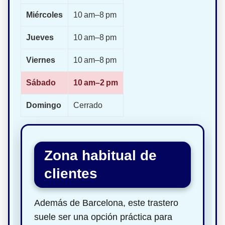
Miércoles
10 am–8 pm
Jueves
10 am–8 pm
Viernes
10 am–8 pm
Sábado
10 am–2 pm
Domingo
Cerrado
Zona habitual de
clientes
Además de Barcelona, este trastero
suele ser una opción práctica para