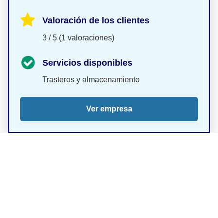
Valoración de los clientes
3 / 5 (1 valoraciones)
Servicios disponibles
Trasteros y almacenamiento
Ver empresa
Comparar opciones en San Vicente del Raspeig te
permitirá elegir con mayor seguridad.
Contacta directamente con la empresa que mejor
encaje contigo para confirmar disponibilidad y
condiciones.