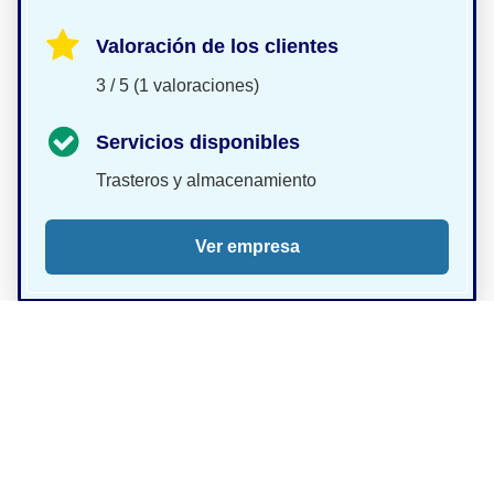
Valoración de los clientes
3 / 5 (1 valoraciones)
Servicios disponibles
Trasteros y almacenamiento
Ver empresa
Comparar opciones en San Vicente del Raspeig te
permitirá elegir con mayor seguridad.
Contacta directamente con la empresa que mejor
encaje contigo para confirmar disponibilidad y
condiciones.