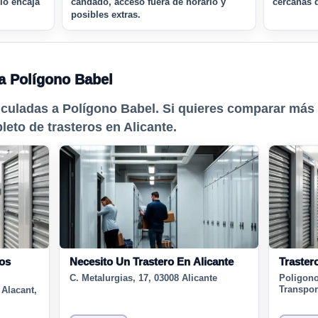
rio encaja
candado, acceso fuera de horario y
cercanas d
posibles extras.
a Polígono Babel
nculadas a Polígono Babel. Si quieres comparar más
leto de trasteros en Alicante.
ros
Necesito Un Trastero En Alicante
Traster
C. Metalurgias, 17, 03008 Alicante
Poligono
Transpor
 Alacant,