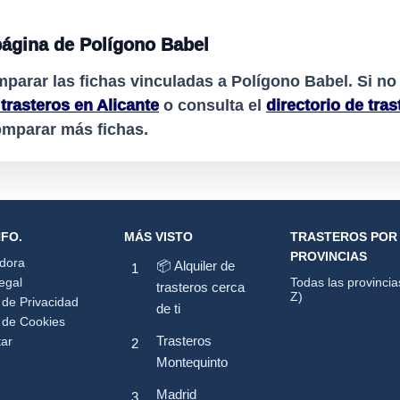
página de Polígono Babel
mparar las fichas vinculadas a
Polígono Babel
. Si n
 trasteros en Alicante
o consulta el
directorio de tras
omparar más fichas.
NFO.
MÁS VISTO
TRASTEROS POR
PROVINCIAS
adora
📦 Alquiler de
egal
Todas las provincia
trasteros cerca
Z)
a de Privacidad
de ti
a de Cookies
Trasteros
tar
Montequinto
Madrid