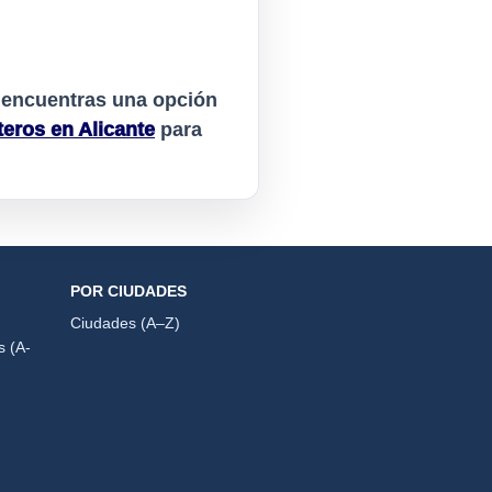
o encuentras una opción
teros en Alicante
para
POR CIUDADES
Ciudades (A–Z)
s (A-